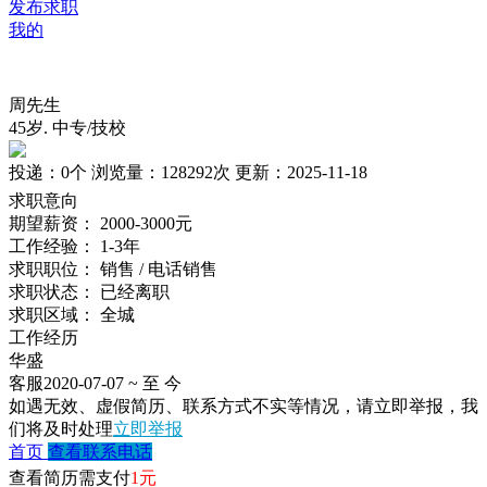
发布求职
我的
周先生
45岁
.
中专/技校
投递：
0个
浏览量：
128292次
更新：
2025-11-18
求职意向
期望薪资：
2000-3000元
工作经验：
1-3年
求职职位：
销售 / 电话销售
求职状态：
已经离职
求职区域：
全城
工作经历
华盛
客服
2020-07-07 ~ 至 今
如遇无效、虚假简历、联系方式不实等情况，请立即举报，我
们将及时处理
立即举报
首页
查看联系电话
查看简历需支付
1元