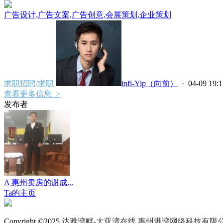
广告设计,广告文案,广告创意,会展策划,企业策划
求职招聘/求职
infi-Yip（向前）
· 04-09 19:1
查看更多信息 >
发布者
A 惠州卖房的谢成...
Ta的主页
Copyright ©2025
达雅湾畔-大亚湾在线 惠州港湾网络科技有限