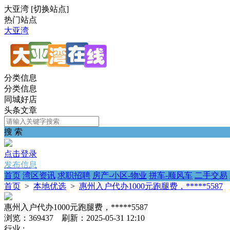
大亚湾
[
切换站点
]
热门站点
大亚湾
分类信息
分类信息
同城好店
头条文章
搜 索
点击登录
发布信息
首页
湾区资讯
求职招聘
房产-小区-物业
拼车-顺风车
二手交易
首页
>
本地优选
>
惠州入户代办1000元跑腿费，*****5587
惠州入户代办1000元跑腿费，*****5587
浏览：369437 刷新：2025-05-31 12:10
行业 :