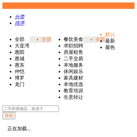
分类
排序
默认
全部
全部
餐饮美食
全部
最新
大亚湾
求职招聘
最热
惠阳
房屋租售
惠城
二手交易
惠东
本地服务
仲恺
休闲娱乐
博罗
家具建材
龙门
本地优选
教育培训
生意转让
搜索
正在加载...