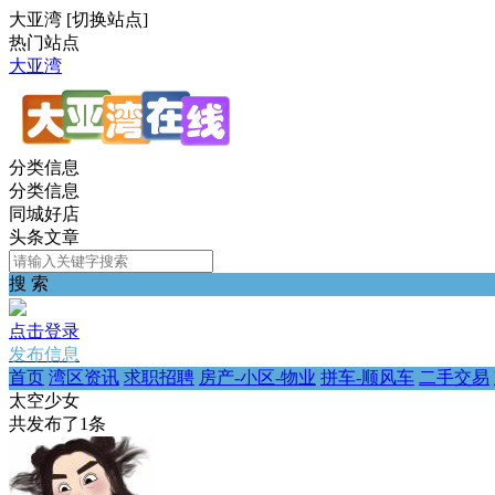
大亚湾
[
切换站点
]
热门站点
大亚湾
分类信息
分类信息
同城好店
头条文章
搜 索
点击登录
发布信息
首页
湾区资讯
求职招聘
房产-小区-物业
拼车-顺风车
二手交易
太空少女
共发布了
1
条