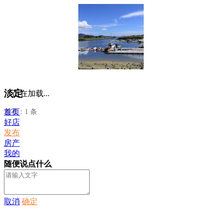
淡定
正在加载...
首页
发布：1 条
好店
发布
房产
我的
随便说点什么
取消
确定