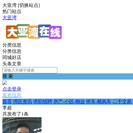
大亚湾
[
切换站点
]
热门站点
大亚湾
分类信息
分类信息
同城好店
头条文章
搜 索
点击登录
发布信息
首页
湾区资讯
求职招聘
房产-小区-物业
拼车-顺风车
二手交易
李超
共发布了
1
条