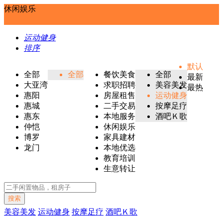
休闲娱乐
运动健身
排序
默认
全部
全部
餐饮美食
全部
最新
大亚湾
求职招聘
美容美发
最热
惠阳
房屋租售
运动健身
惠城
二手交易
按摩足疗
惠东
本地服务
酒吧Ｋ歌
仲恺
休闲娱乐
博罗
家具建材
龙门
本地优选
教育培训
生意转让
搜索
美容美发
运动健身
按摩足疗
酒吧Ｋ歌