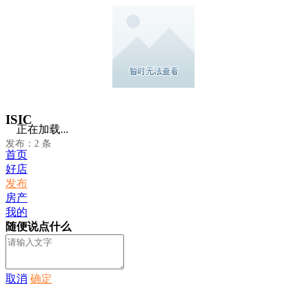
ISIC
正在加载...
发布：2 条
首页
好店
发布
房产
我的
随便说点什么
取消
确定