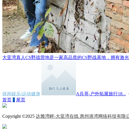
大亚湾真人CS野战营地是一家高品质的CS野战基地，拥有激光CS
休闲娱乐/运动健身
A兵哥-户外拓展旅行18...
首页
1
尾页
Copyright ©2025
达雅湾畔-大亚湾在线 惠州港湾网络科技有限