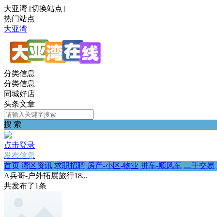
大亚湾
[
切换站点
]
热门站点
大亚湾
分类信息
分类信息
同城好店
头条文章
搜 索
点击登录
发布信息
首页
湾区资讯
求职招聘
房产-小区-物业
拼车-顺风车
二手交易
A兵哥-户外拓展旅行18...
共发布了
1
条