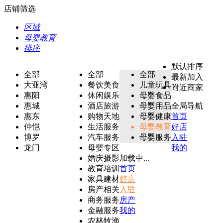
店铺筛选
区域
母婴教育
排序
默认排序
全部
全部
全部
最新加入
大亚湾
餐饮美食
儿童玩具
附近商家
惠阳
休闲娱乐
母婴食品
惠城
酒店旅游
母婴用品
全局导航
惠东
购物天地
母婴健康
首页
仲恺
生活服务
母婴教育
好店
博罗
汽车服务
母婴服务
入驻
龙门
母婴专区
我的
婚庆摄影
加载中...
教育培训
首页
家具建材
好店
房产相关
入驻
商务服务
房产
金融服务
我的
农林牧渔