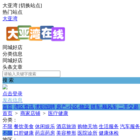
大亚湾
[
切换站点
]
热门站点
大亚湾
同城好店
分类信息
同城好店
头条文章
搜 索
点击登录
发布信息
首页
湾区资讯
求职招聘
房产-小区-物业
拼车-顺风车
二手交易
首页
>
商家店铺
>
医疗健康
分类：
不限
餐饮美食
休闲娱乐
酒店旅游
购物天地
生活服务
汽车服务
不限
口腔健康
药店药房
美容整形
医院诊所
健康体检
地区：