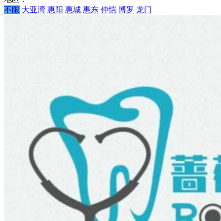
不限
大亚湾
惠阳
惠城
惠东
仲恺
博罗
龙门