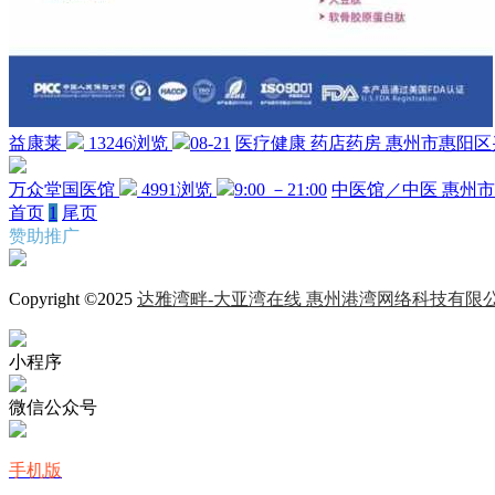
益康莱
13246浏览
08-21
医疗健康
药店药房
惠州市惠阳区
万众堂国医馆
4991浏览
9:00 －21:00
中医馆／中医
惠州市
首页
1
尾页
赞助推广
Copyright ©2025
达雅湾畔-大亚湾在线 惠州港湾网络科技有限
小程序
微信公众号
手机版