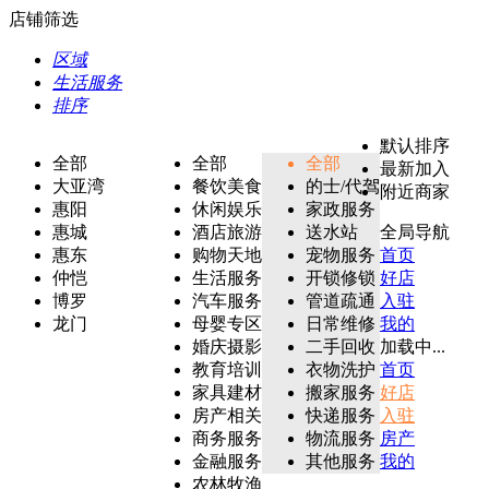
店铺筛选
区域
生活服务
排序
默认排序
全部
全部
全部
最新加入
大亚湾
餐饮美食
的士/代驾
附近商家
惠阳
休闲娱乐
家政服务
惠城
酒店旅游
送水站
全局导航
惠东
购物天地
宠物服务
首页
仲恺
生活服务
开锁修锁
好店
博罗
汽车服务
管道疏通
入驻
龙门
母婴专区
日常维修
我的
婚庆摄影
二手回收
加载中...
教育培训
衣物洗护
首页
家具建材
搬家服务
好店
房产相关
快递服务
入驻
商务服务
物流服务
房产
金融服务
其他服务
我的
农林牧渔