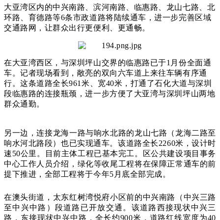
大亚湾区内的中兴南路、滨河南路、临惠路、龙山七路、北
环路、育德路等6条市政道路将陆续通车，进一步完善区域
交通路网，让群众出行更便利、更通畅。
在大亚湾西区，与深圳坪山交界的临惠路已于1月份全面通
车。记者现场看到，敞亮的双向六车道上来往车辆有序通
行。这条道路全长961米、宽40米，打通了石化大道与深圳
段临惠路的连接瓶颈，进一步方便了大亚湾与深圳坪山两地
群众通勤。
另一边，连接龙海一路与响水北路的龙山七路（龙海二路至
响水河北路段）也已实现通车。该道路全长2260米，设计时
速50公里。目前主体工程已基本完工。区公共建设项目事务
中心工作人员介绍，绿化等收尾工程将在保障正常通车的前
提下推进，全部工程将于今年5月底全部完成。
在澳头街道，太东红树湾悦府小区前的中兴南路（中兴三路
至中兴中路）段道路已开放交通。该道路西接现状中兴三
路，东接现状中兴中路，全长约900米，道路红线宽度为40