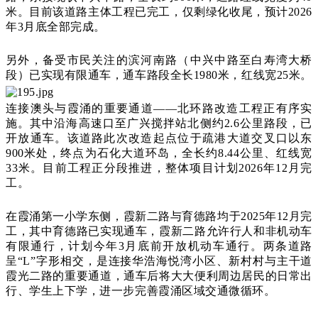
米。目前该道路主体工程已完工，仅剩绿化收尾，预计2026
年3月底全部完成。
另外，备受市民关注的滨河南路（中兴中路至白寿湾大桥
段）已实现有限通车，通车路段全长1980米，红线宽25米。
连接澳头与霞涌的重要通道——北环路改造工程正有序实
施。其中沿海高速口至广兴搅拌站北侧约2.6公里路段，已
开放通车。该道路此次改造起点位于疏港大道交叉口以东
900米处，终点为石化大道环岛，全长约8.44公里、红线宽
33米。目前工程正分段推进，整体项目计划2026年12月完
工。
在霞涌第一小学东侧，霞新二路与育德路均于2025年12月完
工，其中育德路已实现通车，霞新二路允许行人和非机动车
有限通行，计划今年3月底前开放机动车通行。两条道路
呈“L”字形相交，是连接华浩海悦湾小区、新村村与主干道
霞光二路的重要通道，通车后将大大便利周边居民的日常出
行、学生上下学，进一步完善霞涌区域交通微循环。