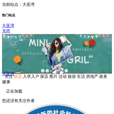
当前站点：大亚湾
热门站点
大亚湾
关闭
大亚湾
关注
精选
入学入户
探店
图片
活动
旅游
生活
房地产
政务
健康
正在加载
您还没有关注作者