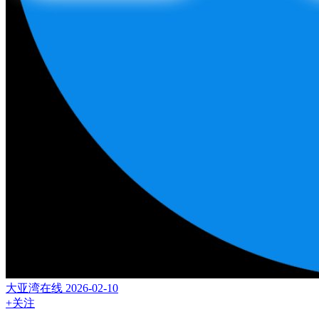
大亚湾在线
2026-02-10
+关注