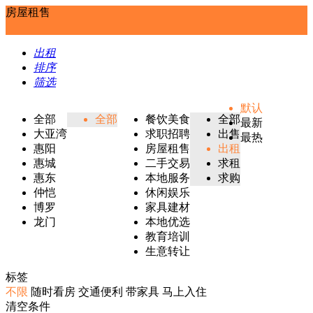
房屋租售
出租
排序
筛选
默认
全部
全部
餐饮美食
全部
最新
大亚湾
求职招聘
出售
最热
惠阳
房屋租售
出租
惠城
二手交易
求租
惠东
本地服务
求购
仲恺
休闲娱乐
博罗
家具建材
龙门
本地优选
教育培训
生意转让
标签
不限
随时看房
交通便利
带家具
马上入住
清空条件