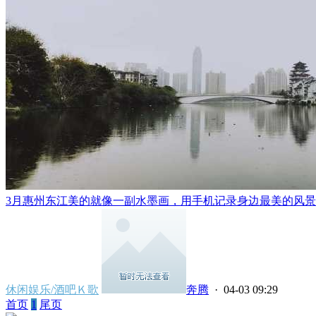
3月惠州东江美的就像一副水墨画，用手机记录身边最美的风景..
休闲娱乐/酒吧Ｋ歌
奔腾
· 04-03 09:29
首页
1
尾页