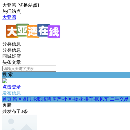
大亚湾
[
切换站点
]
热门站点
大亚湾
分类信息
分类信息
同城好店
头条文章
搜 索
点击登录
发布信息
首页
湾区资讯
求职招聘
房产-小区-物业
拼车-顺风车
二手交易
奔腾
共发布了
3
条