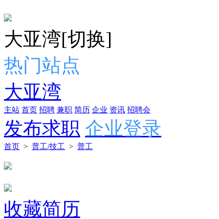
大亚湾
[切换]
热门站点
大亚湾
主站
首页
招聘
兼职
简历
企业
资讯
招聘会
发布求职
企业登录
首页
>
普工/技工
>
普工
收藏简历