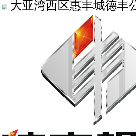
大亚湾西区惠丰城德丰