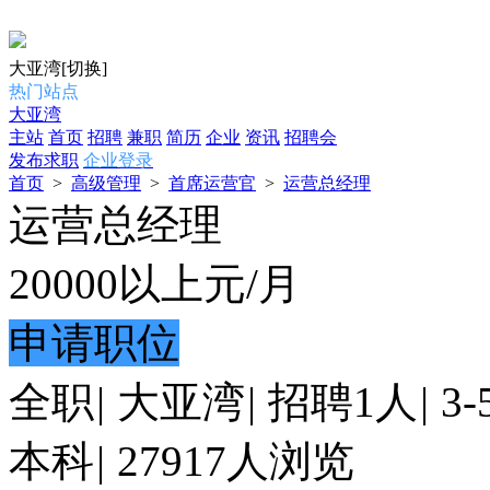
大亚湾
[切换]
热门站点
大亚湾
主站
首页
招聘
兼职
简历
企业
资讯
招聘会
发布求职
企业登录
首页
>
高级管理
>
首席运营官
>
运营总经理
运营总经理
20000以上
元/月
申请职位
全职
|
大亚湾
|
招聘1人
|
3
本科
|
27917人浏览