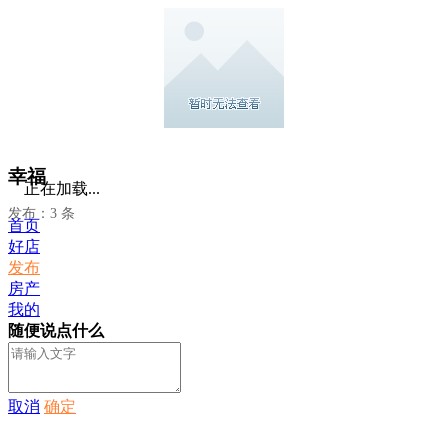
幸福
正在加载...
发布：3 条
首页
好店
发布
房产
我的
随便说点什么
取消
确定