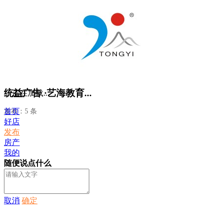
统益广告 ·艺海教育...
正在加载...
首页
发布：5 条
好店
发布
房产
我的
随便说点什么
取消
确定