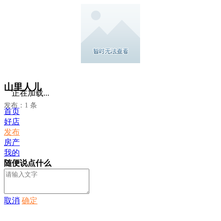
山里人儿
正在加载...
发布：1 条
首页
好店
发布
房产
我的
随便说点什么
取消
确定